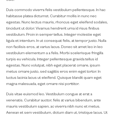
Duis commodo viverra felis vestibulum pellentesque. In hac
habitasse platea dictumst. Curabitur mollis in nunc nec
egestas. Nunc lectus mauris, rhoncus eget eleifend sodales,
tincidunt ut dolor. Vivamus hendrerit urna id risus finibus
vestibulum. Proin in semper tellus. Integer molestie eget
ligula et interdum. In ut consequat felis, at tempor justo. Nulla
non facilisis eros, at varius lacus. Donec sit amet leo in leo
vestibulum elementum a a felis. Morbi scelerisque fringilla
turpis eu vehicula. Integer pellentesque gravida tellus id
egestas. Nunc volutpat, nibh eget placerat ornare, ipsum
metus ornare justo, sed sagittis eros enim eget tortor. In
luctus lacinia lacus ut eleifend. Quisque blandit quam eget
magna malesuada, eget ornare nisi porttitor.
Duis vitae euismod leo. Vestibulum congue at erat a
venenatis. Curabitur auctor, felis at varius bibendum, ante
mauris vestibulum sapien, ac viverra nibh nunc et metus.
Aenean et sem vestibulum, dictum diam ut, tristique lacus. Ut