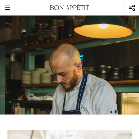
BON APPÉTIT
static-aside-menu-toggler