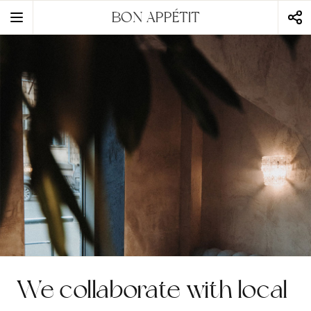
BON APPÉTIT
static-aside-menu-toggler
We collaborate with local