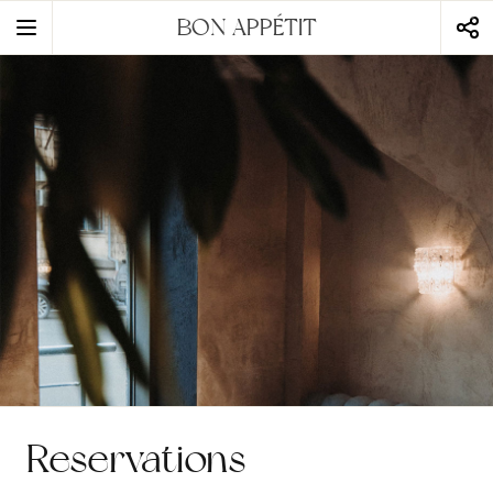
BON APPÉTIT
static-aside-menu-toggler
Reservations